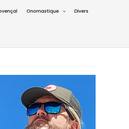
ovençal
Onomastique
Divers