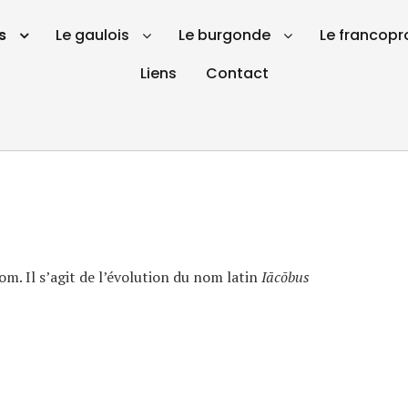
s
Le gaulois
Le burgonde
Le francopr
Liens
Contact
om. Il s’agit de l’évolution du nom latin
Iācōbus