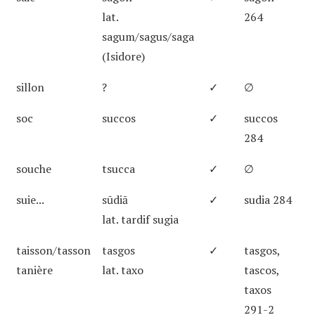
lat.
264
sagum/sagus/saga
(Isidore)
sillon
?
✓
∅
soc
succos
✓
succos
284
souche
tsucca
✓
∅
suie...
sūdiā
✓
sudia 284
lat. tardif sugia
taisson/tasson
tasgos
✓
tasgos,
tanière
lat. taxo
tascos,
taxos
291-2