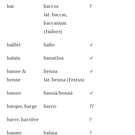
bac
baccos
?
lat. baccar,
baccarium
(Isidore)
baillet
balio-
✓
balain
banatlon
✓
banne &
benna
✓
benne
lat. benna (Festus)
banno
bannā/bennā
✓
barque, barge
barro-
??
barre, barrière
?
baume
balma
?