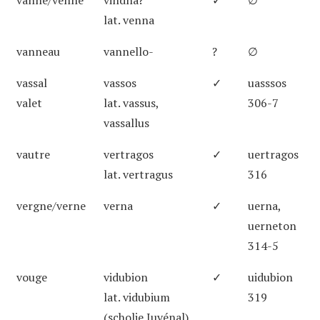
vanne/venne
vindna?
✓
∅
lat. venna
vanneau
vannello-
?
∅
vassal
vassos
✓
uasssos
valet
lat. vassus,
306-7
vassallus
vautre
vertragos
✓
uertragos
lat. vertragus
316
vergne/verne
verna
✓
uerna,
uerneton
314-5
vouge
vidubion
✓
uidubion
lat. vidubium
319
(scholie Juvénal)