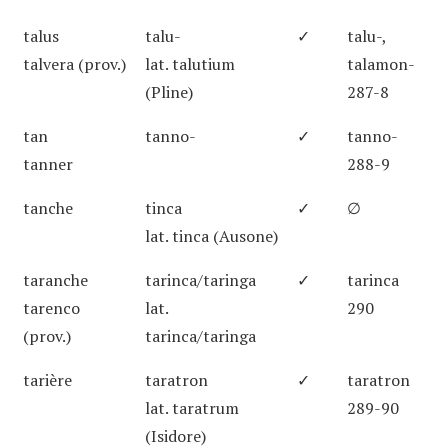
talus
talu-
✓
talu-,
talvera (prov.)
lat. talutium
talamon-
(Pline)
287-8
tan
tanno-
✓
tanno-
tanner
288-9
tanche
tinca
✓
∅
lat. tinca (Ausone)
taranche
tarinca/taringa
✓
tarinca
tarenco
lat.
290
(prov.)
tarinca/taringa
tarière
taratron
✓
taratron
lat. taratrum
289-90
(Isidore)