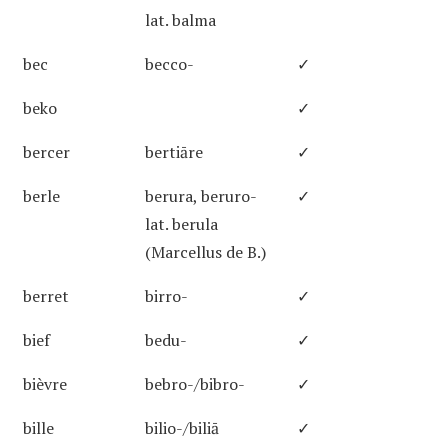
lat. balma
bec
becco-
✓
beko
✓
bercer
bertiāre
✓
berle
berura, beruro-
✓
lat. berula
(Marcellus de B.)
berret
birro-
✓
bief
bedu-
✓
bièvre
bebro-/bibro-
✓
bille
bilio-/biliā
✓