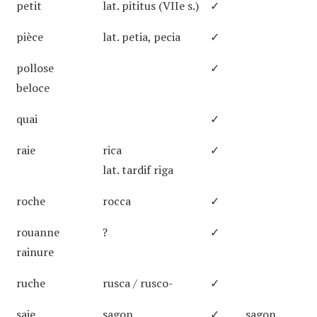
petit
lat. pititus (VIIe s.)
✓
pièce
lat. petia, pecia
✓
pollose
✓
beloce
quai
✓
raie
rica
✓
lat. tardif riga
roche
rocca
✓
rouanne
?
✓
rainure
ruche
rusca / rusco-
✓
saie
sagon
✓
sagon