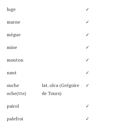
luge
✓
marne
✓
mègue
✓
mine
✓
mouton
✓
nant
✓
ouche
lat. olca (Grégoire
✓
oche(tte)
de Tours)
pairol
✓
palefroi
✓