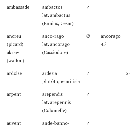
ambassade
ambactos
✓
lat. ambactus
(Ennius, César)
ancreu
anco-rago
∅
ancorago
(picard)
lat. ancorago
45
ãkraw
(Cassiodore)
(wallon)
ardoise
ardēsia
✓
2
plutôt que aritisia
arpent
arependis
✓
lat. arepennis
(Columelle)
auvent
ande-banno-
✓