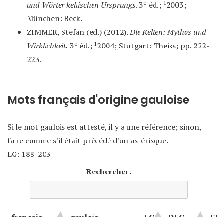
e
1
und Wörter keltischen Ursprungs
. 3
éd.;
2003;
München: Beck.
ZIMMER, Stefan (ed.) (2012).
Die Kelten: Mythos und
e
1
Wirklichkeit.
3
éd.;
2004; Stutgart: Theiss; pp. 222-
223.
Mots français d'origine gauloise
Si le mot gaulois est attesté, il y a une référence; sinon,
faire comme s'il était précédé d'un astérisque.
LG: 188-203
Rechercher: