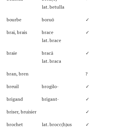
lat. betulla
bourbe
boruō
✓
brai, brais
brace
✓
lat. brace
braie
bracā
✓
lat. braca
bran, bren
?
breuil
brogilo-
✓
brigand
brigant-
✓
briser, bruisier
✓
brochet
lat. brocc(h)us
✓