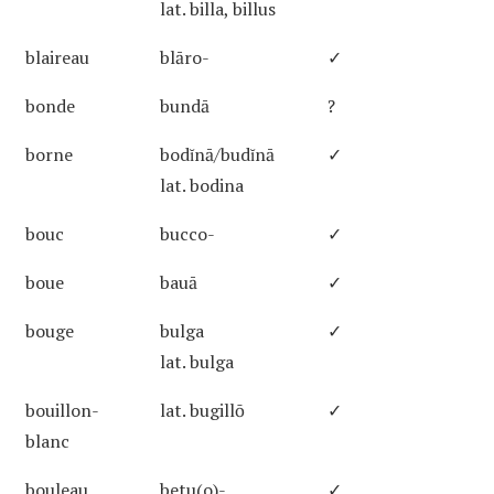
lat. billa, billus
blaireau
blāro-
✓
bonde
bundā
?
borne
bodĭnā/budĭnā
✓
lat. bodina
bouc
bucco-
✓
boue
bauā
✓
bouge
bulga
✓
lat. bulga
bouillon-
lat. bugillō
✓
blanc
bouleau
betu(o)-
✓