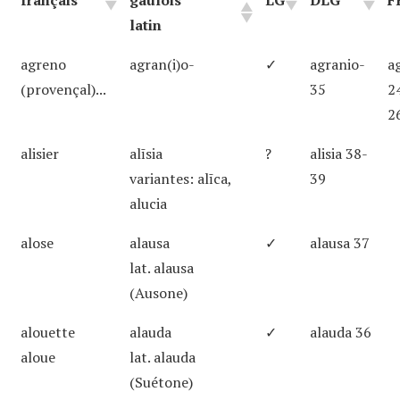
français
gaulois
LG
DLG
F
latin
agreno
agran(i)o-
✓
agranio-
a
(provençal)...
35
2
2
alisier
alīsia
?
alisia 38-
variantes: alīca,
39
alucia
alose
alausa
✓
alausa 37
lat. alausa
(Ausone)
alouette
alauda
✓
alauda 36
aloue
lat. alauda
(Suétone)