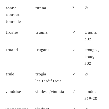
tonne
tunna
?
∅
tonneau
tonnelle
trogne
trugna
✓
trugna
302
truand
trugant-
✓
trougo-,
trouget-
302
truie
trogia
✓
∅
lat. tardif troia
vandoise
vindesia/vindisia
✓
uindos
319-20