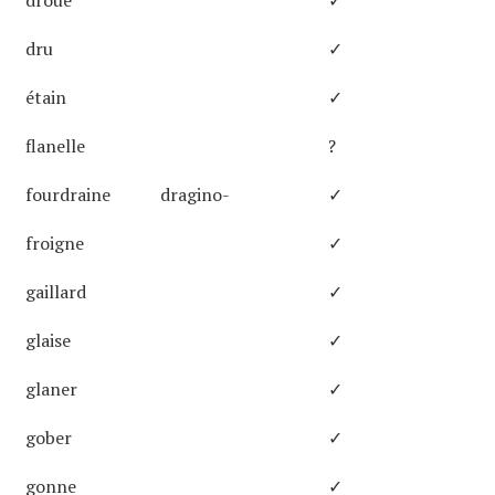
droue
✓
dru
✓
étain
✓
flanelle
?
fourdraine
dragino-
✓
froigne
✓
gaillard
✓
glaise
✓
glaner
✓
gober
✓
gonne
✓