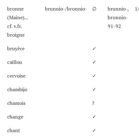
bronne
brunnio-/bronnio-
∅
brunnio-,
1
(Maine)...
bronnio-
cf. v.fr.
91-92
broigne
bruyère
✓
caillou
✓
cervoise
✓
chambijo
✓
chamois
?
change
✓
chant
✓