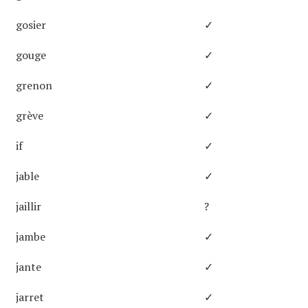
gosier
✓
gouge
✓
grenon
✓
grève
✓
if
✓
jable
✓
jaillir
?
jambe
✓
jante
✓
jarret
✓