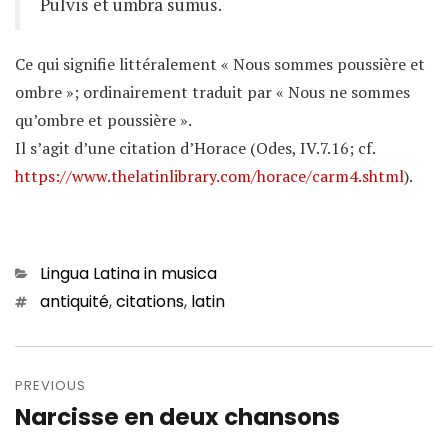
Pulvis et umbra sumus.
Ce qui signifie littéralement « Nous sommes poussière et
ombre »; ordinairement traduit par « Nous ne sommes
qu’ombre et poussière ».
Il s’agit d’une citation d’Horace (Odes, IV.7.16; cf.
https://www.thelatinlibrary.com/horace/carm4.shtml
).
Categories
Lingua Latina in musica
Tags
antiquité
,
citations
,
latin
Navigation
de
PREVIOUS
Narcisse en deux chansons
Previous
l’article
post: