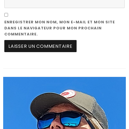
ENREGISTRER MON NOM, MON E-MAIL ET MON SITE
DANS LE NAVIGATEUR POUR MON PROCHAIN
COMMENTAIRE.
A
L
T
E
R
N
A
T
I
V
E
: