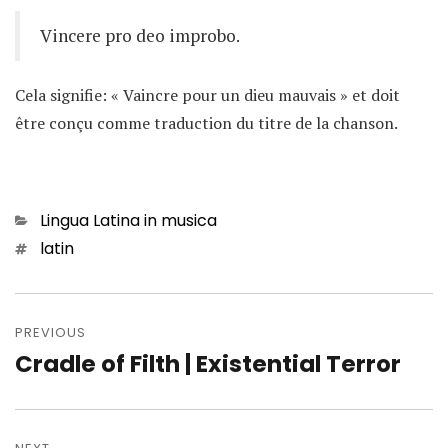
Vincere pro deo improbo.
Cela signifie: « Vaincre pour un dieu mauvais » et doit
être conçu comme traduction du titre de la chanson.
Categories
Lingua Latina in musica
Tags
latin
Navigation
de
PREVIOUS
Cradle of Filth | Existential Terror
Previous
l’article
post: