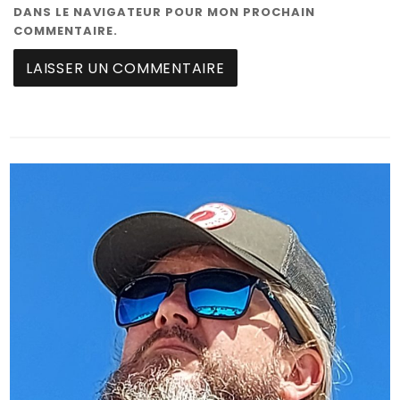
DANS LE NAVIGATEUR POUR MON PROCHAIN
COMMENTAIRE.
A
L
T
E
R
N
A
T
I
V
E
: