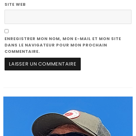
SITE WEB
ENREGISTRER MON NOM, MON E-MAIL ET MON SITE
DANS LE NAVIGATEUR POUR MON PROCHAIN
COMMENTAIRE.
A
L
T
E
R
N
A
T
I
V