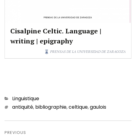
Cisalpine Celtic. Language |
writing | epigraphy
PRENSAS DE LA UNIVERSIDAD DE ZARAGOZA
Categories
Linguistique
Tags
antiquité
,
bibliographie
,
celtique
,
gaulois
Navigation
de
PREVIOUS