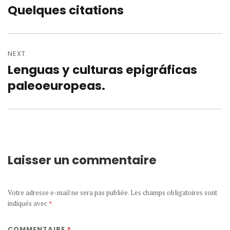
Quelques citations
Previous
l’article
post:
NEXT
Lenguas y culturas epigráficas
Next
post:
paleoeuropeas.
Laisser un commentaire
Votre adresse e-mail ne sera pas publiée.
Les champs obligatoires sont
indiqués avec
*
*
COMMENTAIRE